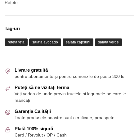
Rețete
Tag-uri
reteta feta
salata avocado
salata capsuni
salata verde
Livrare gratuită
pentru abonamente și pentru comenzile de peste 300 lei
Puteți să ne vizitați ferma
Veți vedea de unde provin fructele și legumele pe care le
mâncați
Garanția Calității
Toate produsele noastre sunt certificate, proaspete
Plată 100% sigură
Card / Revolut / OP / Cash